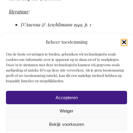
literatuur
:
D’Ancona & Aeschlimann 1949, p. 1
Literatuur
Beheer toestemming
Om de beste ervaringen te bieden, gebruiken wij technologieën zoals
Delisle 1885, p. 20
cookies om informatie over je apparaat op te slaan en/of te raadplegen.
Michel 1905, I, p. 348
Door in te stemmen met deze technologieën kunnen wij gegevens zoals
surfgedrag of unieke ID's op deze site verwerken. Als je geen toestemming
geeft of uw toestemming intrekt, kan dit een nadelige invloed hebben op
Bradley 1887-1889, I, p. 2
bepaalde functies en mogelijkheden.
Thieme-Becker 1907-1950, I, p. 55
D’Ancona & Aeschlimann 1949, p. 1
Accepteren
Weiger
Bekijk voorkeuren