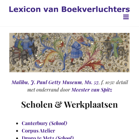
Ga
naar
inhoud
Malibu, J. Paul Getty Museum
,
Ms. 57
, f. 103v detail
met onderrand door
Meester van Spitz
Scholen & Werkplaatsen
Canterbury
(School)
Corpus Atelier
Drogo te Metz
(School)