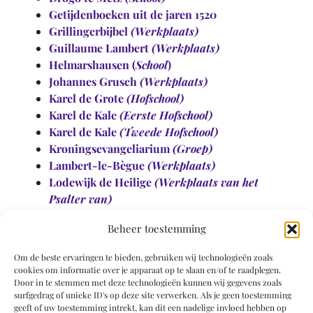
Getijdenboeken uit de jaren 1520
Grillingerbijbel
(Werkplaats)
Guillaume Lambert
(Werkplaats)
Helmarshausen (
School
)
Johannes Grusch
(Werkplaats)
Karel de Grote
(Hofschool)
Karel de Kale
(Eerste Hofschool)
Karel de Kale
(Tweede Hofschool)
Kroningsevangeliarium
(Groep)
Lambert-le-Bègue
(Werkplaats)
Lodewijk de Heilige
(Werkplaats van het
Psalter van)
Philomena
(Werkplaats van Johannes
Beheer toestemming
Philomena)
Pilavaine (
Werkplaats
)
Om de beste ervaringen te bieden, gebruiken wij technologieën zoals
Premonstratenzer Orde in het Maasland
cookies om informatie over je apparaat op te slaan en/of te raadplegen.
(Werkplaats)
Door in te stemmen met deze technologieën kunnen wij gegevens zoals
surfgedrag of unieke ID's op deze site verwerken. Als je geen toestemming
Reichenau (
School
)
geeft of uw toestemming intrekt, kan dit een nadelige invloed hebben op