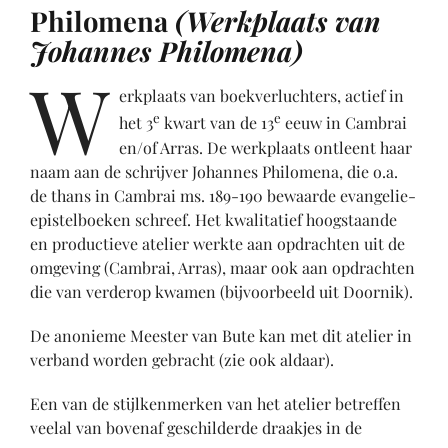
Philomena
(Werkplaats van
Johannes Philomena)
W
erkplaats van boekverluchters, actief in
e
e
het 3
kwart van de 13
eeuw in Cambrai
en/of Arras. De werkplaats ontleent haar
naam aan de schrijver Johannes Philomena, die o.a.
de thans in Cambrai ms. 189-190 bewaarde evangelie-
epistelboeken schreef. Het kwalitatief hoogstaande
en productieve atelier werkte aan opdrachten uit de
omgeving (Cambrai, Arras), maar ook aan opdrachten
die van verderop kwamen (bijvoorbeeld uit Doornik).
De anonieme Meester van Bute kan met dit atelier in
verband worden gebracht (zie ook aldaar).
Een van de stijlkenmerken van het atelier betreffen
veelal van bovenaf geschilderde draakjes in de