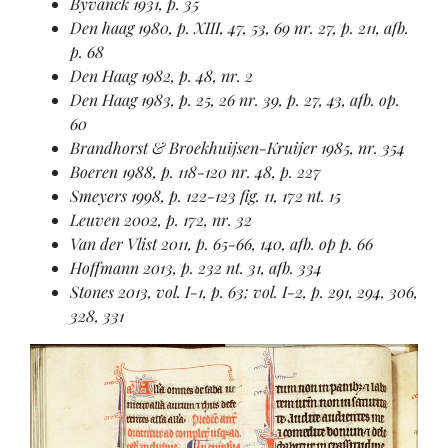
Byvanck 1931, p. 35
Den haag 1980, p. XIII, 47, 53, 69 nr. 27, p. 211, afb.
p. 68
Den Haag 1982, p. 48, nr. 2
Den Haag 1983, p. 25, 26 nr. 39, p. 27, 43, afb. op.
60
Brandhorst & Broekhuijsen-Kruijer 1985, nr. 354
Boeren 1988, p. 118-120 nr. 48, p. 227
Smeyers 1998, p. 122-123 fig. 11, 172 nt. 15
Leuven 2002, p. 172, nr. 32
Van der Vlist 2011, p. 65-66, 140, afb. op p. 66
Hoffmann 2013, p. 232 nt. 31, afb. 334
Stones 2013, vol. I-1, p. 63; vol. I-2, p. 291, 294, 306,
328, 331