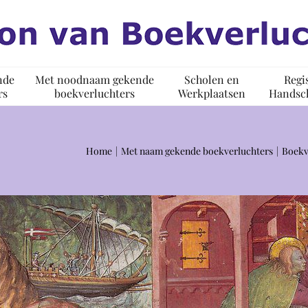
nde
Met noodnaam gekende
Scholen en
Regi
rs
boekverluchters
Werkplaatsen
Handsch
Home
Met naam gekende boekverluchters
Boekv