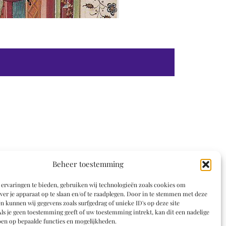
Beheer toestemming
ervaringen te bieden, gebruiken wij technologieën zoals cookies om
ver je apparaat op te slaan en/of te raadplegen. Door in te stemmen met deze
n kunnen wij gegevens zoals surfgedrag of unieke ID's op deze site
ls je geen toestemming geeft of uw toestemming intrekt, kan dit een nadelige
en op bepaalde functies en mogelijkheden.