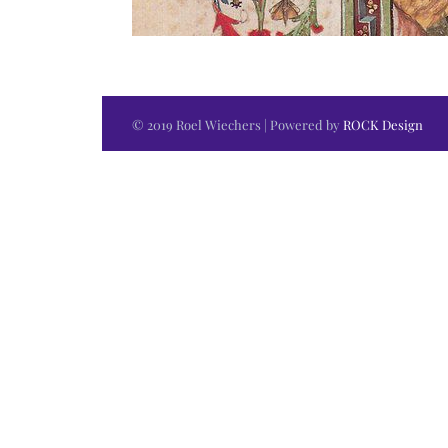
© 2019 Roel Wiechers | Powered by
ROCK Design