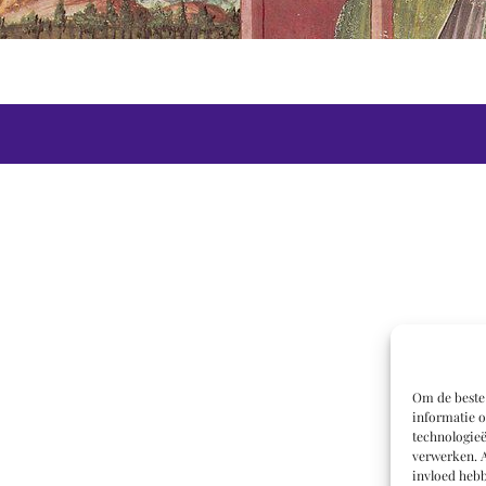
Om de beste 
informatie o
technologieë
verwerken. A
invloed hebb