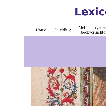
Ga
naar
inhoud
Met naam geke
Home
Inleiding
boekverluchte