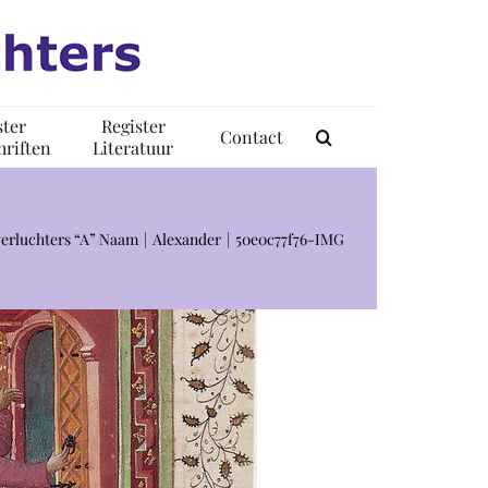
ster
Register
Contact
riften
Literatuur
erluchters “A” Naam
Alexander
50e0c77f76-IMG