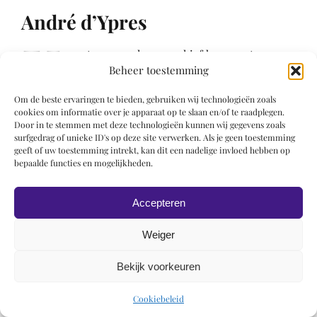
André d’Ypres
K
unstenaar, volgens archiefdocumenten
Beheer toestemming
werkzaam in Amiens tussen 1435 en 1444.
Vader van de boekverluchter
Colin
Om de beste ervaringen te bieden, gebruiken wij technologieën zoals
d’Amiens
(
Meester van de Boccaccio van Genève
of
cookies om informatie over je apparaat op te slaan en/of te raadplegen.
Meester van Coëvity
). Zelf soms gelijkgesteld met de
Door in te stemmen met deze technologieën kunnen wij gegevens zoals
boekverluchter
Meester van Juvenal des Ursins
of
surfgedrag of unieke ID's op deze site verwerken. Als je geen toestemming
geeft of uw toestemming intrekt, kan dit een nadelige invloed hebben op
met de
Meester van Dreux Budé
.
bepaalde functies en mogelijkheden.
Accepteren
Weiger
© 2019 Roel Wiechers | Powered by
ROCK Design
Bekijk voorkeuren
Cookiebeleid