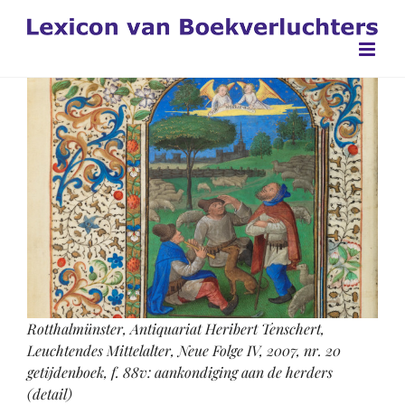
Ga
naar
inhoud
Rotthalmünster, Antiquariat Heribert Tenschert,
Leuchtendes Mittelalter, Neue Folge IV, 2007, nr. 20
getijdenboek, f. 88v: aankondiging aan de herders
(detail)