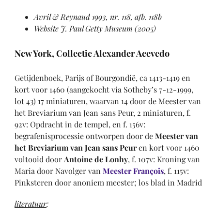
Avril & Reynaud 1993
, nr. 118, afb. 118b
Website J. Paul Getty Museum (2005)
New York, Collectie Alexander Acevedo
Getijdenboek, Parijs of Bourgondië, ca 1413-1419 en
kort voor 1460 (aangekocht via Sotheby’s 7-12-1999,
lot 43) 17 miniaturen, waarvan 14 door de Meester van
het Breviarium van Jean sans Peur, 2 miniaturen, f.
92v: Opdracht in de tempel, en f. 156v:
begrafenisprocessie ontworpen door de
Meester van
het Breviarium van Jean sans Peur
en kort voor 1460
voltooid door
Antoine de Lonhy
, f. 107v: Kroning van
Maria door Navolger van
Meester François
, f. 115v:
Pinksteren door anoniem meester; los blad in Madrid
literatuur
: