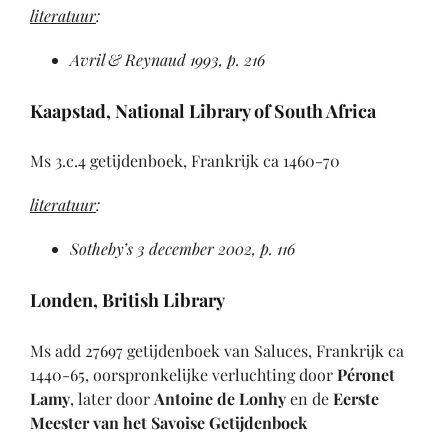
literatuur
:
Avril & Reynaud 1993
, p. 216
Kaapstad, National Library of South Africa
Ms 3.c.4 getijdenboek, Frankrijk ca 1460-70
literatuur
:
Sotheby’s 3 december 2002, p. 116
Londen, British Library
Ms add 27697 getijdenboek van Saluces, Frankrijk ca
1440-65, oorspronkelijke verluchting door
Péronet
Lamy
, later door
Antoine de Lonhy
en de
Eerste
Meester van het Savoise Getijdenboek