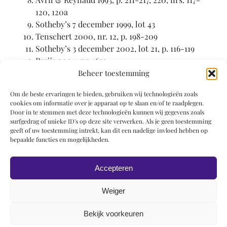
120, 120a
Sotheby’s 7 december 1999, lot 43
Tenschert 2000, nr. 12, p. 198-209
Sotheby’s 3 december 2002, lot 21, p. 116-119
Parijs 2004, nr. 167a
Nijmegen 2005, nr. 116
Beheer toestemming
Website J. Paul Getty Museum (2005)
Om de beste ervaringen te bieden, gebruiken wij technologieën zoals
cookies om informatie over je apparaat op te slaan en/of te raadplegen.
Bradley 1887-1889
Door in te stemmen met deze technologieën kunnen wij gegevens zoals
surfgedrag of unieke ID's op deze site verwerken. Als je geen toestemming
Thieme-Becker 1907-1950
geeft of uw toestemming intrekt, kan dit een nadelige invloed hebben op
bepaalde functies en mogelijkheden.
D’Ancona & Aeschlimann 1949
Accepteren
Weiger
Bekijk voorkeuren