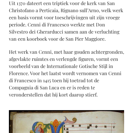
Uit 1370 dateert een triptiek voor de kerk van San
Christofano a Perticaia, Rignano sull’Arno, welk werk
een basis vormt voor toeschrijvingen uit zijn vroege
periode. Cenni di Francesco werkte met Don
Silvestro dei Gherarducci samen aan de verluchting
van een koorboek voor de San Pier Maggiore.
Het werk van Cenni, met haar gouden achtergronden,
afgevlakte ruimtes en verlengde figuren, vormt een
voorbeeld van de Internationale Gotische Stijl in
Florence. Voor het laatst wordt vernomen van Cenni
di Francesco in 1415 toen hij toetrad tot de
Compagnia di San Luca en er is reden te
veronderstellen dat hij kort daarop stierf.