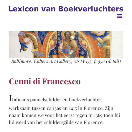
Ga
naar
inhoud
Baltimore, Walters Art Gallery, Ms W 153, f. 35v (detail)
Cenni di Francesco
I
taliaans paneelschilder en boekverluchter,
werkzaam tussen ca 1369 en 1415 in Florence. Zijn
naam komen we voor het eerst tegen in 1369 toen hij
lid werd van het schildersgilde van Florence.