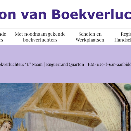
nde
Met noodnaam gekende
Scholen en
Regi
rs
boekverluchters
Werkplaatsen
Handsch
kverluchters “E” Naam
Enguerrand Quarton
HM-1129-f-62r-aanbid