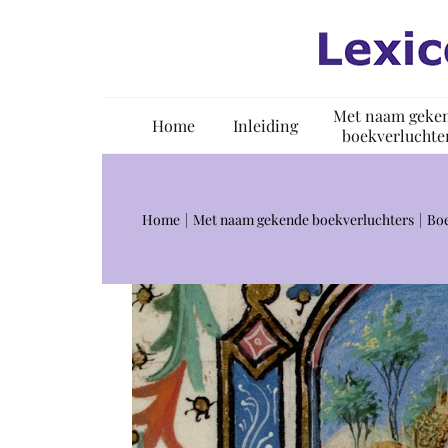
Ga
naar
inhoud
Met naam geke
Home
Inleiding
boekverluchte
Home
Met naam gekende boekverluchters
Boe