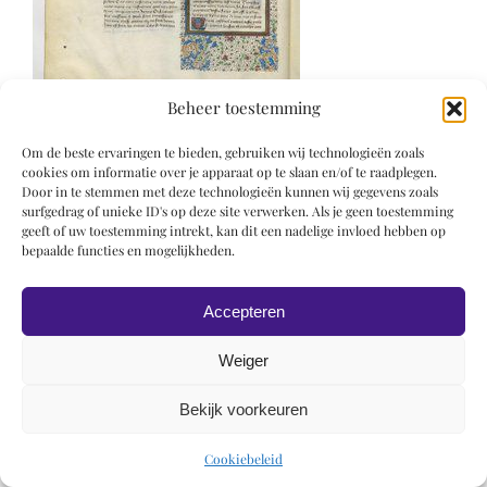
Beheer toestemming
Om de beste ervaringen te bieden, gebruiken wij technologieën zoals
cookies om informatie over je apparaat op te slaan en/of te raadplegen.
Door in te stemmen met deze technologieën kunnen wij gegevens zoals
surfgedrag of unieke ID's op deze site verwerken. Als je geen toestemming
geeft of uw toestemming intrekt, kan dit een nadelige invloed hebben op
bepaalde functies en mogelijkheden.
© 2019 Roel Wiechers | Powered by
ROCK Design
Accepteren
Weiger
Bekijk voorkeuren
Cookiebeleid