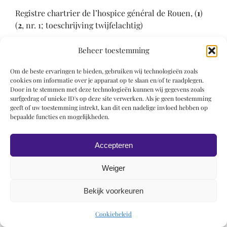
Registre chartrier de l’hospice général de Rouen, (
1
)
(
2
, nr. 1; toeschrijving twijfelachtig)
Literatuur
Beheer toestemming
Lafond 1932, p. 83-85
Om de beste ervaringen te bieden, gebruiken wij technologieën zoals
cookies om informatie over je apparaat op te slaan en/of te raadplegen.
Door in te stemmen met deze technologieën kunnen wij gegevens zoals
Val d’Oise 1993, nr. 1, p. 12, 28
surfgedrag of unieke ID's op deze site verwerken. Als je geen toestemming
geeft of uw toestemming intrekt, kan dit een nadelige invloed hebben op
bepaalde functies en mogelijkheden.
Accepteren
Weiger
© 2019 Roel Wiechers | Powered by
ROCK Design
Bekijk voorkeuren
Cookiebeleid