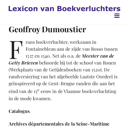
Ga
naar
inhoud
Geoffroy Dumoustier
F
rans boekverluchter, werkzaam in
Fontainebleau aan de zijde van Rosso tussen
1537 en 1540. Net als o.a. de
Meester van de
Getty Brieven
behoorde hij tot de school van Rouen
(Werkplaats van de Getijdenboeken van 1520). De
randversiering van het afgebeelde Laatste Oordeel is
geïnspireerd op de Gent-Brugse randen die aan het
e
eind van de 15
eeuw in de Vlaamse boekverluchting
in de mode kwamen.
Catalogus
Archives départementales de la Seine-Maritime