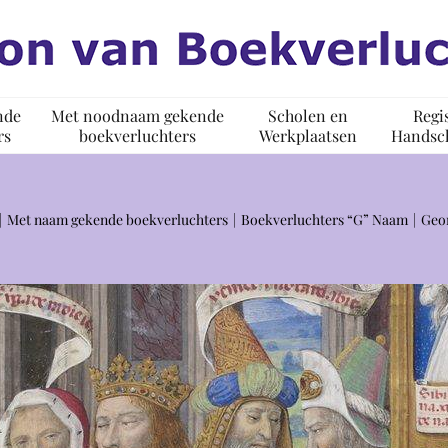
nde
Met noodnaam gekende
Scholen en
Regi
rs
boekverluchters
Werkplaatsen
Handsch
Met naam gekende boekverluchters
Boekverluchters “G” Naam
Geo