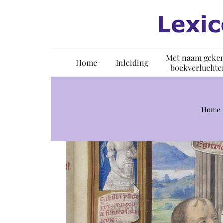
Ga
naar
inhoud
Met naam geke
Home
Inleiding
boekverluchte
Home