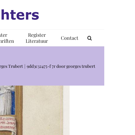
ster
Register
Contact
riften
Literatuur
rges Trubert
9dd3c32475-f 7r door georges trubert