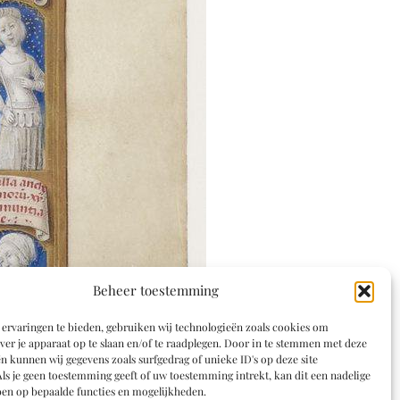
Beheer toestemming
ervaringen te bieden, gebruiken wij technologieën zoals cookies om
ver je apparaat op te slaan en/of te raadplegen. Door in te stemmen met deze
n kunnen wij gegevens zoals surfgedrag of unieke ID's op deze site
ls je geen toestemming geeft of uw toestemming intrekt, kan dit een nadelige
en op bepaalde functies en mogelijkheden.