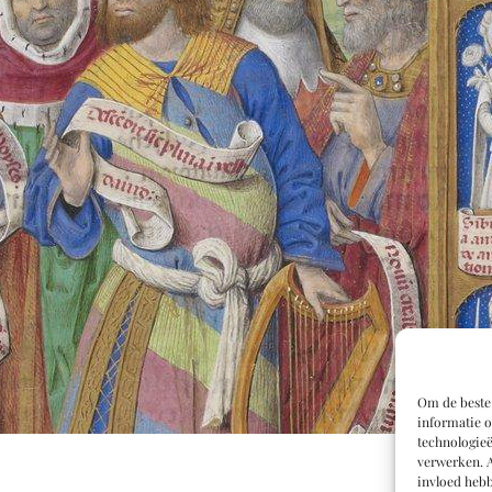
Om de beste 
informatie o
technologieë
verwerken. A
invloed hebb