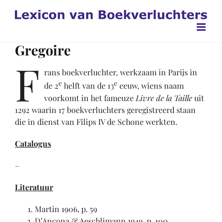
Ga
naar
inhoud
Gregoire
F
rans boekverluchter, werkzaam in Parijs in
e
e
de 2
helft van de 13
eeuw, wiens naam
voorkomt in het fameuze
Livre de la Taille
uit
1292 waarin 17 boekverluchters geregistreerd staan
die in dienst van Filips IV de Schone werkten.
Catalogus
–
Literatuur
Martin 1906, p. 59
D’Ancona & Aeschlimann 1949, p. 100