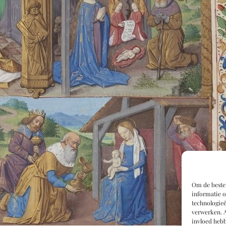
Om de beste 
informatie o
technologieë
verwerken. A
invloed hebb