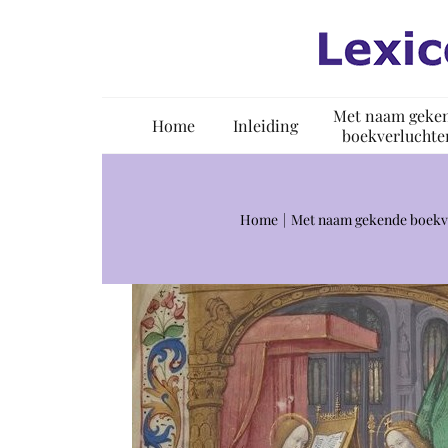
Ga
naar
inhoud
Met naam geke
Home
Inleiding
boekverluchte
Home
Met naam gekende boekv