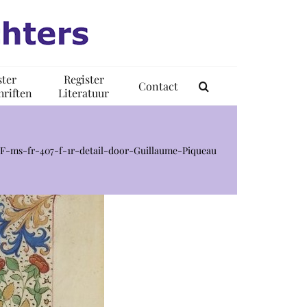
ster
Register
Contact
riften
Literatuur
NF-ms-fr-407-f-1r-detail-door-Guillaume-Piqueau