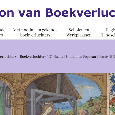
nde
Met noodnaam gekende
Scholen en
Regi
rs
boekverluchters
Werkplaatsen
Handsch
erluchters
Boekverluchters “G” Naam
Guillaume Piqueau
Parijs-B