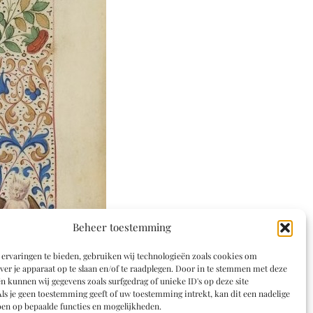
Beheer toestemming
ervaringen te bieden, gebruiken wij technologieën zoals cookies om
ver je apparaat op te slaan en/of te raadplegen. Door in te stemmen met deze
n kunnen wij gegevens zoals surfgedrag of unieke ID's op deze site
ls je geen toestemming geeft of uw toestemming intrekt, kan dit een nadelige
en op bepaalde functies en mogelijkheden.