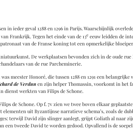
 in ieder geval 1288 en 1296 in Parijs. Waarschijnlijk overlede
e
van Frankrijk. Tegen het einde van de 13
eeuw leidden de intel
tpatronaat van de Franse koning tot een opmerkelijke bloeiper
niatuurkunst. De werkplaatsen bevonden zich in de oude rue 
rhandelaars van de rue Parcheminerie.
d was meester Honoré, die tussen 1288 en 1291 een belangrijke
ichard de Verdun
en zijn helper Thomassin, voorkomt in het 
 in dienst werkten van Filips de Schone.
ilips de Schone. Op f. 7v zien we twee boven elkaar geplaatste
elementen uit Byzantijnse narratieve schema’s, zoals de dubb
s: terwijl David zijn slinger aanlegt, grijpt Goliath al naar zi
n een tweede David te worden gedood. Opvallend is de soepele e