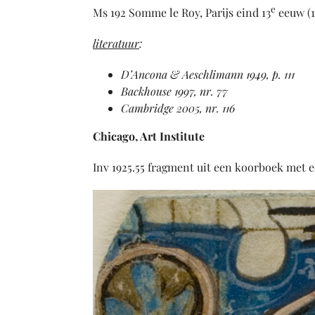
e
Ms 192 Somme le Roy, Parijs eind 13
eeuw (1
literatuur
:
D’Ancona & Aeschlimann 1949, p. 111
Backhouse 1997, nr. 77
Cambridge 2005, nr. 116
Chicago, Art Institute
Inv 1925.55 fragment uit een koorboek met een