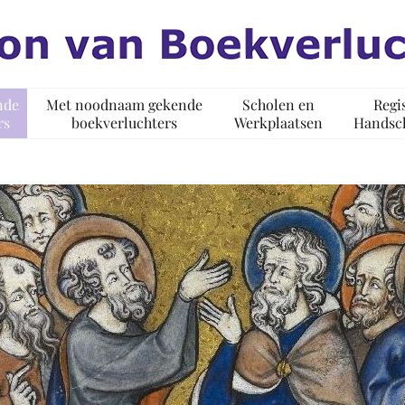
nde
Met noodnaam gekende
Scholen en
Regi
rs
boekverluchters
Werkplaatsen
Handsch