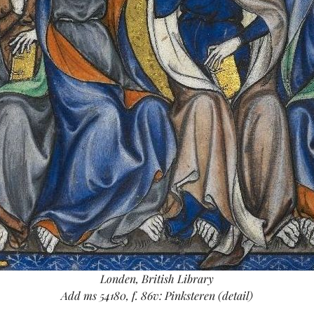
Londen, British Library
Add ms 54180, f. 86v: Pinksteren (detail)