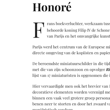
Honoré
F
rans boekverluchter, werkzaam tussen
behoorde koning Filip IV de Schone 
van Parijs en het omvangrijke kuns
Parijs werd het centrum van de Europese mi
directe omgeving van de kopiisten en papie
De beroemdste miniatuurschilder in die tij
met die van zijn schoonzoon en opvolger
R
lijst van 17 miniaturisten is opgenomen die
Hier vervaardigde men ook het brevier van F
decoratieve elementen worden verenigd met 
binnen een vaak veel grotere groep personage
benen neer te storten en door het zwaard va
maniëristisch aandoen.