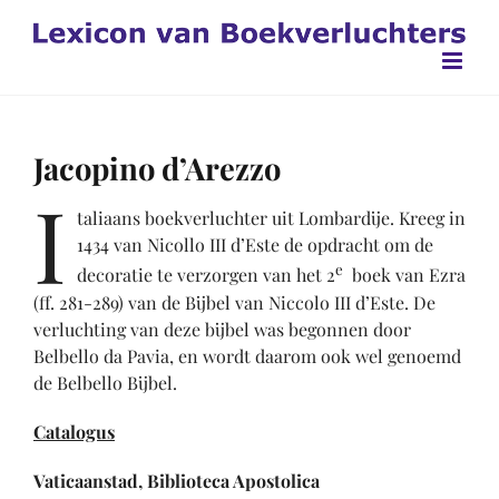
Ga
naar
inhoud
Jacopino d’Arezzo
I
taliaans boekverluchter uit Lombardije. Kreeg in
1434 van Nicollo III d’Este de opdracht om de
e
decora­tie te verzorgen van het 2
boek van Ezra
(ff. 281-289) van de Bijbel van Niccolo III d’Este. De
verluchting van deze bijbel was begonnen door
Belbello da Pavia, en wordt daarom ook wel genoemd
de Belbello Bijbel.
Catalogus
Vaticaanstad, Biblioteca Apostolica