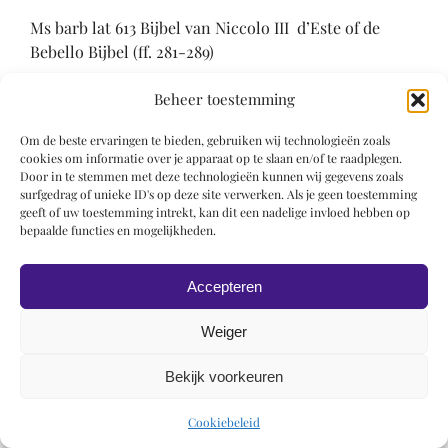
Ms barb lat 613 Bijbel van Niccolo III d’Este of de
Bebello Bijbel (ff. 281-289)
Literatuur
Beheer toestemming
Italian Libraries 1997, p. 135
Om de beste ervaringen te bieden, gebruiken wij technologieën zoals
cookies om informatie over je apparaat op te slaan en/of te raadplegen.
Door in te stemmen met deze technologieën kunnen wij gegevens zoals
surfgedrag of unieke ID's op deze site verwerken. Als je geen toestemming
geeft of uw toestemming intrekt, kan dit een nadelige invloed hebben op
bepaalde functies en mogelijkheden.
Accepteren
© 2019 Roel Wiechers | Powered by
ROCK Design
Weiger
Bekijk voorkeuren
Cookiebeleid