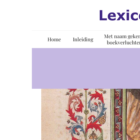
Ga
naar
inhoud
Met naam geke
Home
Inleiding
boekverluchte