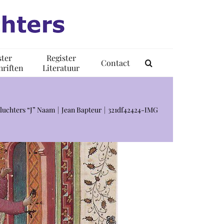
ster
Register
Contact
riften
Literatuur
luchters “J” Naam
Jean Bapteur
321df42424-IMG