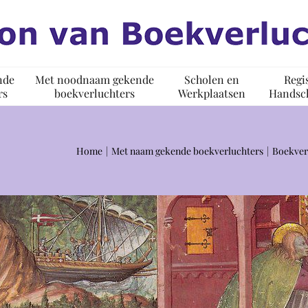
nde
Met noodnaam gekende
Scholen en
Regi
rs
boekverluchters
Werkplaatsen
Handsch
Home
Met naam gekende boekverluchters
Boekver