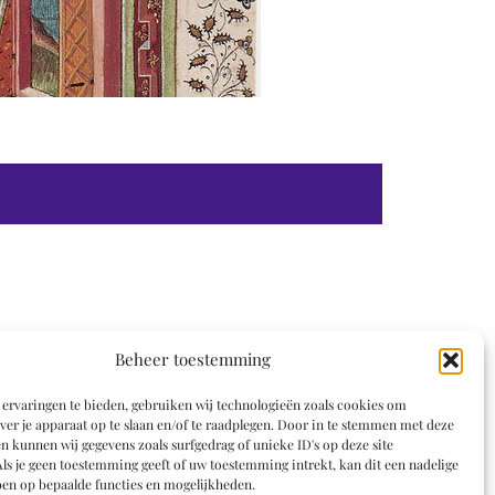
Beheer toestemming
ervaringen te bieden, gebruiken wij technologieën zoals cookies om
ver je apparaat op te slaan en/of te raadplegen. Door in te stemmen met deze
n kunnen wij gegevens zoals surfgedrag of unieke ID's op deze site
ls je geen toestemming geeft of uw toestemming intrekt, kan dit een nadelige
en op bepaalde functies en mogelijkheden.