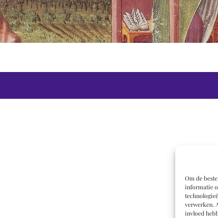
Om de beste 
informatie o
technologieë
verwerken. A
invloed hebb