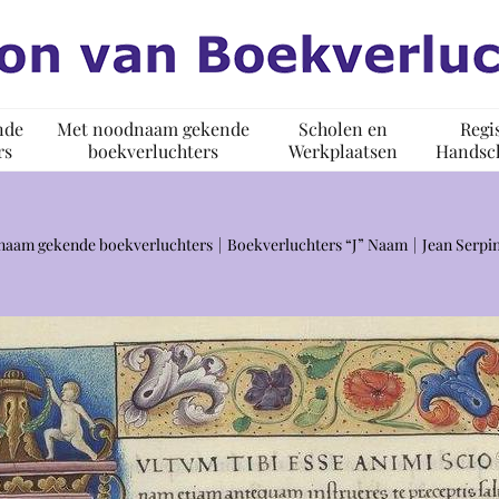
nde
Met noodnaam gekende
Scholen en
Regi
rs
boekverluchters
Werkplaatsen
Handsch
naam gekende boekverluchters
Boekverluchters “J” Naam
Jean Serpi