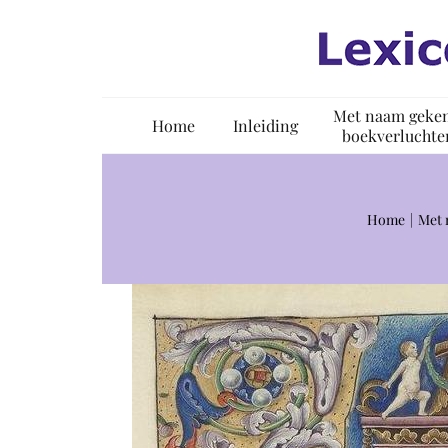
Ga
naar
inhoud
Met naam geke
Home
Inleiding
boekverluchte
Home
Met 