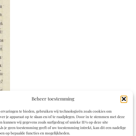
Beheer toestemming
ervaringen te bieden, gebruiken wij technologieën zoals cookies om
ver je apparaat op te slaan en/of te raadplegen. Door in te stemmen met deze
n kunnen wij gegevens zoals surfgedrag of unieke ID's op deze site
ls je geen toestemming geeft of uw toestemming intrekt, kan dit een nadelige
en op bepaalde functies en mogelijkheden.