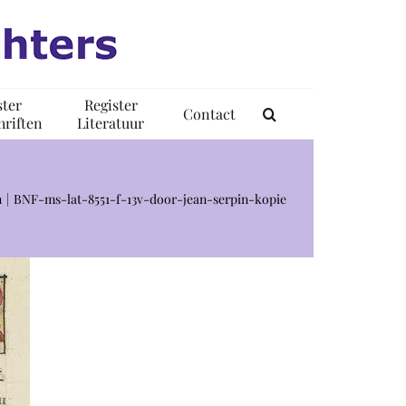
ster
Register
Contact
riften
Literatuur
n
BNF-ms-lat-8551-f-13v-door-jean-serpin-kopie