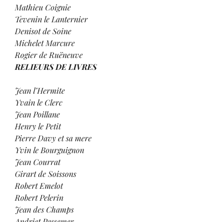
Mathieu Coignie
Tevenin le Lanternier
Denisot de Soine
Michelet Marcure
Rogier de Ruëneuve
RELIEURS DE LIVRES
Jean l’Hermite
Yvain le Clerc
Jean Poillane
Henry le Petit
Pierre Davy et sa mere
Yvin le Bourguignon
Jean Courrat
Girart de Soissons
Robert Emelot
Robert Pelerin
Jean des Champs
Andriet Passemer