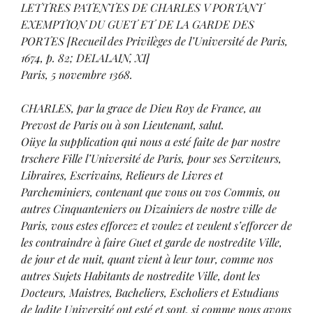
LETTRES PATENTES DE CHARLES V PORTANT
EXEMPTION DU GUET ET DE LA GARDE DES
PORTES [Recueil des Privilèges de l’Université de Paris,
1674, p. 82; DELALAIN, XI]
Paris, 5 novembre 1368.
CHARLES, par la grace de Dieu Roy de France, au
Prevost de Paris ou à son Lieutenant, salut.
Oüye la supplication qui nous a esté faite de par nostre
trschere Fille l’Université de Paris, pour ses Serviteurs,
Libraires, Escrivains, Relieurs de Livres et
Parcheminiers, contenant que vous ou vos Commis, ou
autres Cinquanteniers ou Dizainiers de nostre ville de
Paris, vous estes efforcez et voulez et veulent s’efforcer de
les contraindre à faire Guet et garde de nostredite Ville,
de jour et de nuit, quant vient à leur tour, comme nos
autres Sujets Habitants de nostredite Ville, dont les
Docteurs, Maistres, Bacheliers, Escholiers et Estudians
de ladite Université ont esté et sont, si comme nous avons