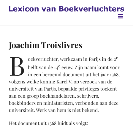
Ga
naar
inhoud
Joachim Troislivres
B
e
oekverluchter, werkzaam in Parijs in de 2
e
helft van de 14
eeuw. Zijn naam komt voor
in een beroemd document uit het jaar 1368,
volgens welke koning Karel V, op verzoek van de
universiteit van Parijs, bepaalde privileges toekent
aan een groep boekhandelaren, schrijvers,
boekbinders en miniaturisten, verbonden aan deze
universiteit. Werk van hem is niet bekend.
Het document uit 1368 luidt als volgt: