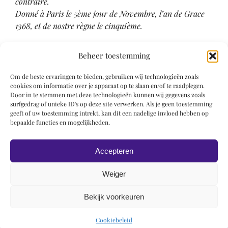
contraire.
Donné à Paris le 5ème jour de Novembre, l’an de Grace
1368, et de nostre règne le cinquième.
Catalogus
Beheer toestemming
–
Om de beste ervaringen te bieden, gebruiken wij technologieën zoals
cookies om informatie over je apparaat op te slaan en/of te raadplegen.
Literatuur
Door in te stemmen met deze technologieën kunnen wij gegevens zoals
surfgedrag of unieke ID's op deze site verwerken. Als je geen toestemming
geeft of uw toestemming intrekt, kan dit een nadelige invloed hebben op
Martin 1906, p. 73
bepaalde functies en mogelijkheden.
Martin 1924, p. 56
D’Ancona & Aeschlimann 1949, p. 207
Accepteren
Weiger
Bekijk voorkeuren
© 2019 Roel Wiechers | Powered by
ROCK Design
Cookiebeleid