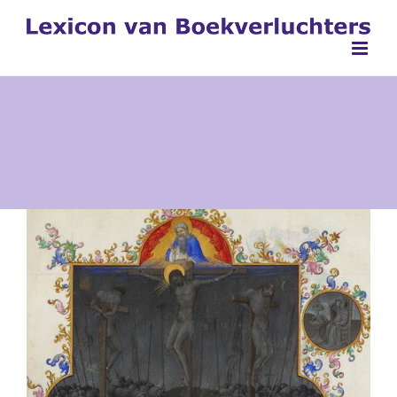
Ga
naar
inhoud