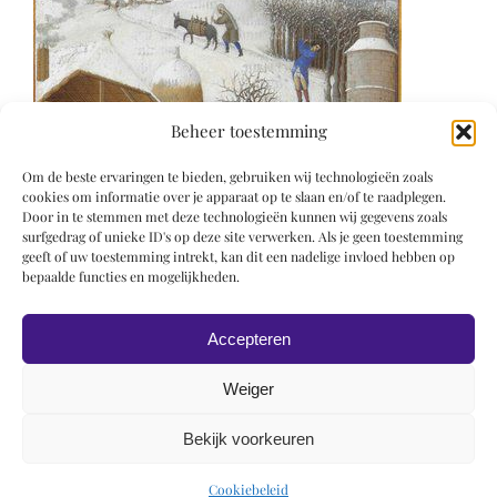
Beheer toestemming
Om de beste ervaringen te bieden, gebruiken wij technologieën zoals
cookies om informatie over je apparaat op te slaan en/of te raadplegen.
Door in te stemmen met deze technologieën kunnen wij gegevens zoals
surfgedrag of unieke ID's op deze site verwerken. Als je geen toestemming
geeft of uw toestemming intrekt, kan dit een nadelige invloed hebben op
bepaalde functies en mogelijkheden.
Accepteren
Weiger
Bekijk voorkeuren
© 2019 Roel Wiechers | Powered by
ROCK Design
Cookiebeleid