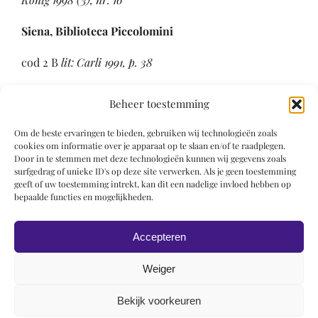
Siena, Biblioteca Piccolomini
cod 2 B
lit: Carli 1991, p. 38
cod 11 M
lit: Carli 1991, p. 38
Beheer toestemming
Graduaal 25-10 later voorgezet door Liberale da
Om de beste ervaringen te bieden, gebruiken wij technologieën zoals
Verona en Francesco Rosselli
lit: Carli 1991, p. 38
cookies om informatie over je apparaat op te slaan en/of te raadplegen.
Door in te stemmen met deze technologieën kunnen wij gegevens zoals
Literatuur
surfgedrag of unieke ID's op deze site verwerken. Als je geen toestemming
geeft of uw toestemming intrekt, kan dit een nadelige invloed hebben op
bepaalde functies en mogelijkheden.
Carli 1991, p. 38, kl. Pl. XXXIV-XXXVII
König 1998 (3), nr. 16
Accepteren
Weiger
Bekijk voorkeuren