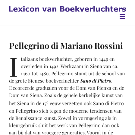
Ga
naar
inhoud
Pellegrino di Mariano Rossini
I
taliaans boekverluchter, geboren in 1449 en
overleden in 1492. Werkzaam in Siena van ca.
1460 tot 1480. Pellegrino stamt uit de school van
de grote Sienese boekverluchter
Sano di Pietro
.
Decoreerde gradualen voor de Dom van Pienza en de
Dom van Siena. Zoals de gehele kerkelijke kunst van
e
het Siena in de 15
eeuw verzetten ook Sano di Pietro
en Pellegrino zich tegen de moderne tendensen van
de Renaissance kunst. Zowel in vormgeving als in
kleurgebruik sluit het werk van Pellegrino dan ook
aan bij dat van vroegere generaties. Vooral in de