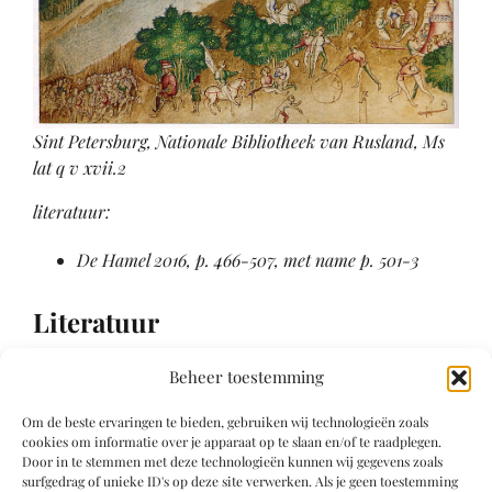
Sint Petersburg, Nationale Bibliotheek van Rusland, Ms
lat q v xvii.2
literatuur:
De Hamel 2016, p. 466-507, met name p. 501-3
Literatuur
Beheer toestemming
Salmi 1955, p. 44
Rejaie 2011
Om de beste ervaringen te bieden, gebruiken wij technologieën zoals
De Hamel 2016, p. 466-507
cookies om informatie over je apparaat op te slaan en/of te raadplegen.
Door in te stemmen met deze technologieën kunnen wij gegevens zoals
Bradley 1887-1889
surfgedrag of unieke ID's op deze site verwerken. Als je geen toestemming