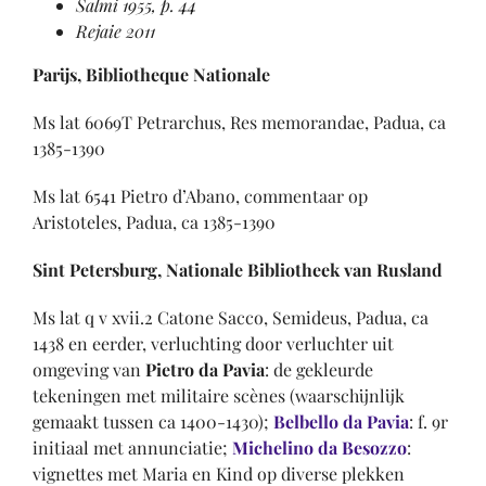
Salmi 1955, p. 44
Rejaie 2011
Parijs, Bibliotheque Nationale
Ms lat 6069T Petrarchus, Res memorandae, Padua, ca
1385-1390
Ms lat 6541 Pietro d’Abano, commentaar op
Aristoteles, Padua, ca 1385-1390
Sint Petersburg, Nationale Bibliotheek van Rusland
Ms lat q v xvii.2 Catone Sacco, Semideus, Padua, ca
1438 en eerder, verluchting door verluchter uit
omgeving van
Pietro da Pavia
: de gekleurde
tekeningen met militaire scènes (waarschijnlijk
gemaakt tussen ca 1400-1430);
Belbello da Pavia
: f. 9r
initiaal met annunciatie;
Michelino da Besozzo
:
vignettes met Maria en Kind op diverse plekken