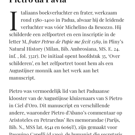
I
taliaans boekverluchter en frater, werkzaam
rond 1380-1400 in Padua, alwaar hij de leidende
verluchter was vóór Michelino da Besozzo. Hij
schilderde een zelfportret en een inscriptie in de
letter M,
frater Petrus de Papie me fecit 1389
, in Pliny’s
Natural History (Milan, Bib. Ambrosiana, MS. E. 24.
inf. , fol. 332r). De initiaal opent hoofdstuk 35, ‘Over
schilderen’, en het zelfportret toont hem als een
Augustijner monnik aan het werk aan het
manuscript.
Pietro was vermoedelijk lid van het Paduaanse
klooster van de Augustijnse kluizenaars van S Pietro
in Ciel d’Oro. Dit manuscript en verschillende
andere, waaronder Pietro d’Abano’s commentaar op
Aristoteles en Petrarchus’ Res memorandae (Parijs,
Bib. N., MSS lat. 6541 en 6069T), zijn gemaakt voor
Pasquino Capelli (d 1390), de humanist die secretaris