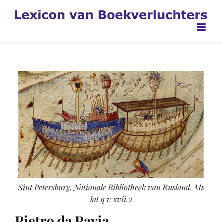
Ga
naar
inhoud
Sint Petersburg, Nationale Bibliotheek van Rusland, Ms
lat q v xvii.2
Pietro da Pavia