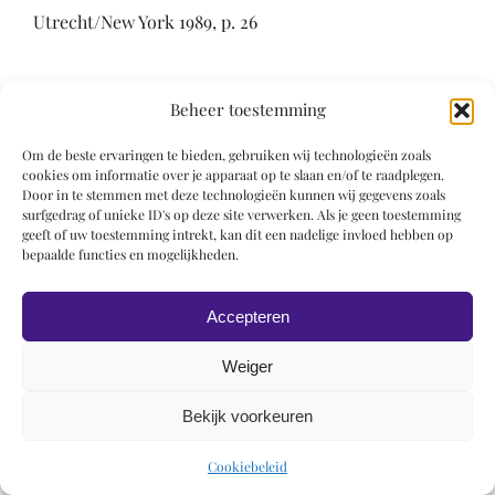
Utrecht/New York 1989, p. 26
Beheer toestemming
Om de beste ervaringen te bieden, gebruiken wij technologieën zoals
cookies om informatie over je apparaat op te slaan en/of te raadplegen.
Door in te stemmen met deze technologieën kunnen wij gegevens zoals
© 2019 Roel Wiechers | Powered by
ROCK Design
surfgedrag of unieke ID's op deze site verwerken. Als je geen toestemming
geeft of uw toestemming intrekt, kan dit een nadelige invloed hebben op
bepaalde functies en mogelijkheden.
Accepteren
Weiger
Bekijk voorkeuren
Cookiebeleid