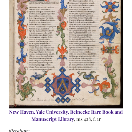
New Haven, Yale University, Beinecke Rare Book and
Manuscript Library
, ms 428, f. 1r
literatuur
: