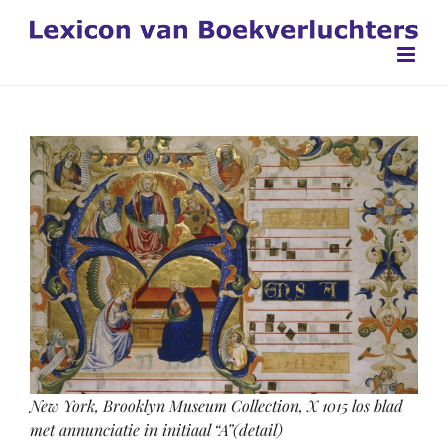
Ga
naar
inhoud
New York, Brooklyn Museum Collection, X 1015 los blad
met annunciatie in initiaal “A”(detail)