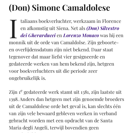
(Don) Simone Camaldolese
I
taliaans boekverluchter, werkzaam in Florence
en afkomstig uit Siena. Net als
(Don) Silvestro
dei Gherarducci
en
Lorenzo Monaco
was hij een
monnik uit de orde van Camaldolse. Zijn geboorte-
en overlijdensdatum zijn niet bekend. Daar staat
tegenover dat maar liefst vier gesigneerde en
gedateerde werken van hem bekend zijn, hetgeen
voor boekverluchters uit die periode zeer
ongebruikelijk is.
e
Zijn 1
gedateerde werk stamt uit 1381, zijn laatste uit
1398. Anders dan hetgeen met zijn genoemde broeders
uit de Camaldolese orde het geval is, kan slechts één
van zijn vele bewaard gebleven werken in verband
gebracht worden met een opdracht van de Santa
Maria degli Angeli, terwijl bovendien geen