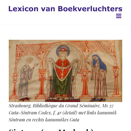
Ga
naar
inhoud
Strasbourg, Bibliothèque du Grand Séminaire, Ms 37
Guta-Sintram Codex, f. 4r (detail) met links kanunnik
Sintram en rechts kanunnikes Guta