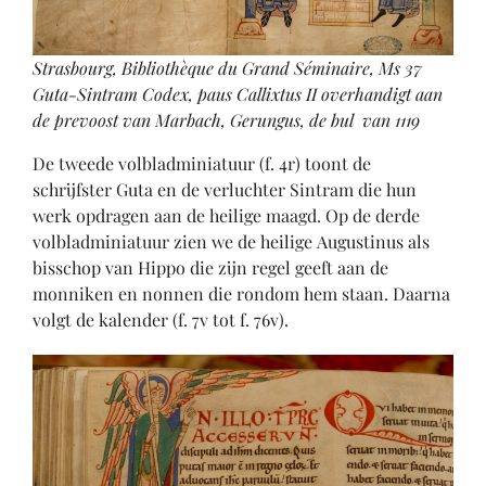
Strasbourg, Bibliothèque du Grand Séminaire, Ms 37
Guta-Sintram Codex, paus Callixtus II overhandigt aan
de prevoost van Marbach, Gerungus, de bul van 1119
De tweede volbladminiatuur (f. 4r) toont de
schrijfster Guta en de verluchter Sintram die hun
werk opdragen aan de heilige maagd. Op de derde
volbladminiatuur zien we de heilige Augustinus als
bisschop van Hippo die zijn regel geeft aan de
monniken en nonnen die rondom hem staan. Daarna
volgt de kalender (f. 7v tot f. 76v).