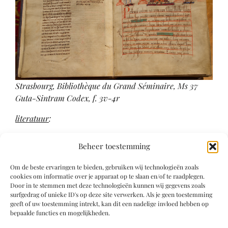
Strasbourg, Bibliothèque du Grand Séminaire, Ms 37
Guta-Sintram Codex, f. 3v-4r
literatuur
:
D’Ancona & Aeschlimann 1949, p. 197
Beheer toestemming
Weis, Bachoffner et al 1982
Om de beste ervaringen te bieden, gebruiken wij technologieën zoals
cookies om informatie over je apparaat op te slaan en/of te raadplegen.
Literatuur
Door in te stemmen met deze technologieën kunnen wij gegevens zoals
surfgedrag of unieke ID's op deze site verwerken. Als je geen toestemming
geeft of uw toestemming intrekt, kan dit een nadelige invloed hebben op
Weis, Bachoffner et al 1982
bepaalde functies en mogelijkheden.