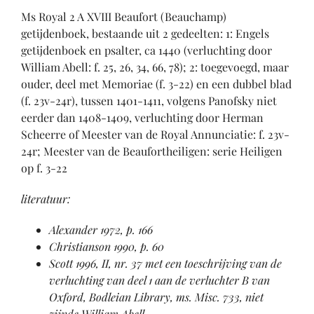
Ms Royal 2 A XVIII Beaufort (Beauchamp)
getijdenboek, bestaande uit 2 gedeelten: 1: Engels
getijdenboek en psalter, ca 1440 (verluchting door
William Abell: f. 25, 26, 34, 66, 78); 2: toegevoegd, maar
ouder, deel met Memoriae (f. 3-22) en een dubbel blad
(f. 23v-24r), tussen 1401-1411, volgens Panofsky niet
eerder dan 1408-1409, verluchting door Herman
Scheerre of Meester van de Royal Annunciatie: f. 23v-
24r; Meester van de Beaufortheiligen: serie Heiligen
op f. 3-22
literatuur:
Alexander 1972, p. 166
Christianson 1990, p. 60
Scott 1996, II, nr. 37 met een toeschrijving van de
verluchting van deel 1 aan de verluchter B van
Oxford, Bodleian Library, ms. Misc. 733, niet
zijnde William Abell