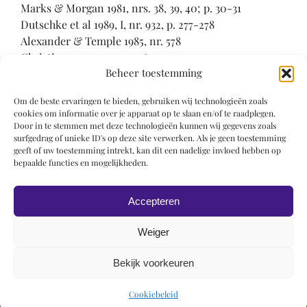
Marks & Morgan 1981, nrs. 38, 39, 40; p. 30-31
Dutschke et al 1989, I, nr. 932, p. 277-278
Alexander & Temple 1985, nr. 578
Christianson 1990, p. 59, 60
Beheer toestemming
Scott 1996, II, nrs. 37, 94, 95, 101; p. 264, 265, 267
Wieck 1997, p. 124, nr. 98
Om de beste ervaringen te bieden, gebruiken wij technologieën zoals
Cambridge 2005, nrs. 126, 181
cookies om informatie over je apparaat op te slaan en/of te raadplegen.
Door in te stemmen met deze technologieën kunnen wij gegevens zoals
Bradley 1887-1889 –
surfgedrag of unieke ID's op deze site verwerken. Als je geen toestemming
geeft of uw toestemming intrekt, kan dit een nadelige invloed hebben op
Thieme-Becker 1907-1950
bepaalde functies en mogelijkheden.
D’Ancona & Aeschlimann 1949 –
Accepteren
Weiger
Bekijk voorkeuren
© 2019 Roel Wiechers | Powered by
ROCK Design
Cookiebeleid