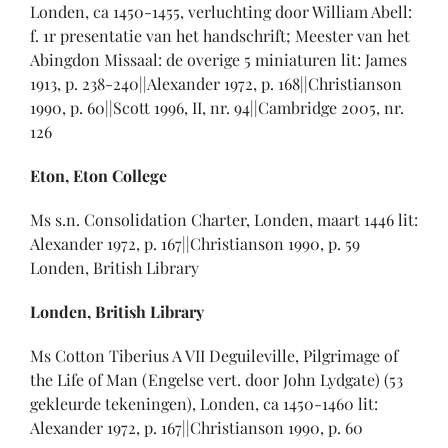
Londen, ca 1450-1455, verluchting door William Abell:
f. 1r presentatie van het handschrift; Meester van het
Abingdon Missaal: de overige 5 miniaturen lit: James
1913, p. 238-240||Alexander 1972, p. 168||Christianson
1990, p. 60||Scott 1996, II, nr. 94||Cambridge 2005, nr.
126
Eton, Eton College
Ms s.n. Consolidation Charter, Londen, maart 1446 lit:
Alexander 1972, p. 167||Christianson 1990, p. 59
Londen, British Library
Londen, British Library
Ms Cotton Tiberius A VII Deguileville, Pilgrimage of
the Life of Man (Engelse vert. door John Lydgate) (53
gekleurde tekeningen), Londen, ca 1450-1460 lit:
Alexander 1972, p. 167||Christianson 1990, p. 60