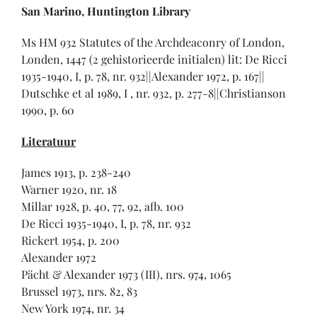
San Marino, Huntington Library
Ms HM 932 Statutes of the Archdeaconry of London,
Londen, 1447 (2 gehistorieerde initialen) lit: De Ricci
1935-1940, I, p. 78, nr. 932||Alexander 1972, p. 167||
Dutschke et al 1989, I , nr. 932, p. 277-8||Christianson
1990, p. 60
Literatuur
James 1913, p. 238-240
Warner 1920, nr. 18
Millar 1928, p. 40, 77, 92, afb. 100
De Ricci 1935-1940, I, p. 78, nr. 932
Rickert 1954, p. 200
Alexander 1972
Pächt & Alexander 1973 (III), nrs. 974, 1065
Brussel 1973, nrs. 82, 83
New York 1974, nr. 34