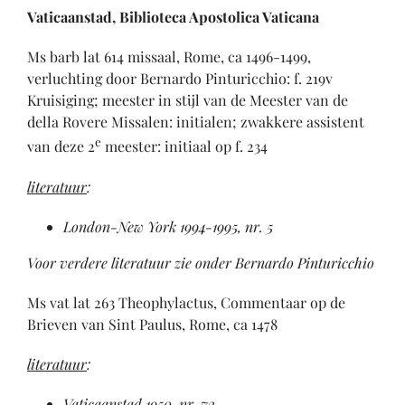
Vaticaanstad, Biblioteca Apostolica Vaticana
Ms barb lat 614 missaal, Rome, ca 1496-1499,
verluchting door Bernardo Pinturicchio: f. 219v
Kruisiging; meester in stijl van de Meester van de
della Rovere Missalen: initialen; zwakkere assistent
e
van deze 2
meester: initiaal op f. 234
literatuur
:
London-New York 1994-1995, nr. 5
Voor verdere literatuur zie onder Bernardo Pinturicchio
Ms vat lat 263 Theophylactus, Commentaar op de
Brieven van Sint Paulus, Rome, ca 1478
literatuur
:
Vaticaanstad 1950, nr. 72