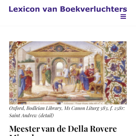
Ga
naar
inhoud
Oxford, Bodleian Library, Ms Canon Liturg 383, f. 258r:
Saint Andrew
(detail)
Meester van de Della Rovere