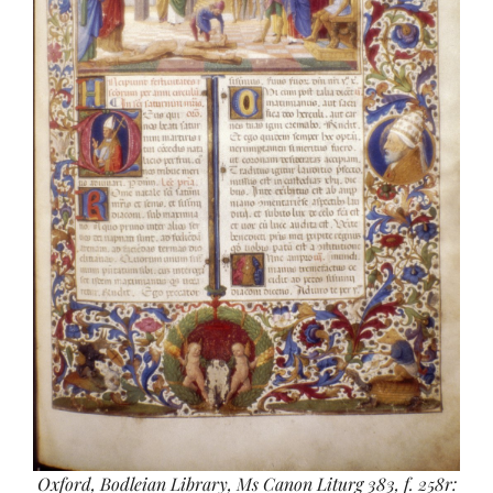
Oxford, Bodleian Library, Ms Canon Liturg 383, f. 258r: