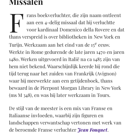
Missalen
F
rans boekverluchter, die zijn naam ontleent
aan een 4-delig missaal dat hij verluchtte
voor kardinaal Domenico della Rovere en dat
thans verspreid is over bibliotheken in New York en
e
Turijn. Werkzaam aan het eind van de 15
eeuw.
Werkte in Rome gedurende de late jaren 1470 en jaren
1480. Werken uitgevoerd in Italië na ca 1485 zijn van
hem niet bekend. Waarschijnlijk keerde hij rond die
tijd terug naar het zuiden van Frankrijk (Avignon)
waar hij meewerkte aan een getijdenboek, thans
bewaard in de Pierpont Morgan Library in New York
(ms M 348), en was hij later werkzaam in Tours.
De stijl van de meester is een mix van Franse en
Italiaanse invloeden, waarbij zijn figuren en
landschappen verwantschap vertonen met werk van
de beroemde Franse verluchter
Jean Fouquet
.