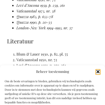
Levi d’Ancona 1959, p. 259, 261
Vaticaanstad 1975, nr. 58
Quazza 1985, p. 655-78
Quazza 1990, p. 20-33
London-New York 1994-1995, nr. 37
Literatuur
Blum & Lauer 1930, p. 82, pl. 55
Vaticaanstad 1950, nr. 72
Levi d’Ancona 1959, p. 259, 261
Vaticaanstad 1975, nr. 58
Beheer toestemming
New York 1982, nrs. 102, 103
Om de beste ervaringen te bieden, gebruiken wij technologieën zoals
Quazza 1985, p. 655-678
cookies om informatie over je apparaat op te slaan en/of te raadplegen.
Quazza 1990, p. 20-33
Door in te stemmen met deze technologieën kunnen wij gegevens zoals
Avril & Reynaud 1993, p. 290-1, nr. 160
surfgedrag of unieke ID's op deze site verwerken. Als je geen toestemming
geeft of uw toestemming intrekt, kan dit een nadelige invloed hebben op
London-New York 1994-1995, nrs. 5, 6, 37
bepaalde functies en mogelijkheden.
Wieck 1997, p. 77