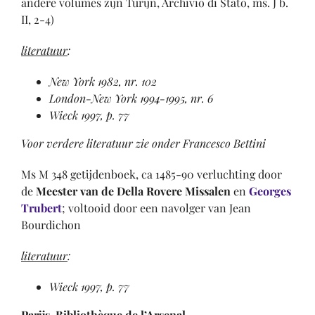
andere volumes zijn Turijn, Archivio di Stato, ms. J b.
II, 2-4)
literatuur
:
New York 1982, nr. 102
London-New York 1994-1995, nr. 6
Wieck 1997, p. 77
Voor verdere literatuur zie onder Francesco Bettini
Ms M 348 getijdenboek, ca 1485-90 verluchting door
de
Meester van de Della Rovere Missalen
en
Georges
Trubert
; voltooid door een navolger van Jean
Bourdichon
literatuur
:
Wieck 1997, p. 77
Parijs, Bibliothèque de l’Arsenal