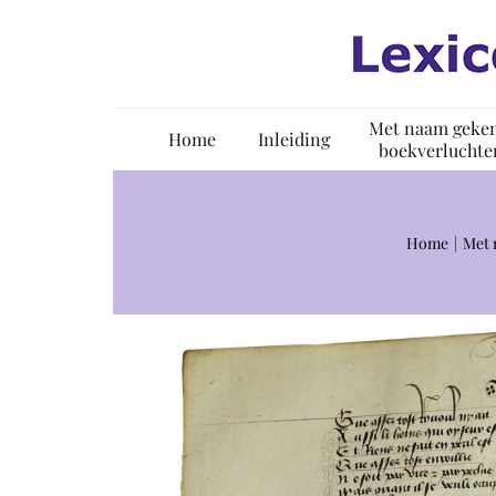
Ga
naar
inhoud
Met naam geke
Home
Inleiding
boekverluchte
Home
Met 