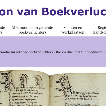
nde
Met noodnaam gekende
Scholen en
Regi
rs
boekverluchters
Werkplaatsen
Handsch
noodnaam gekende boekverluchters
Boekverluchters “E” noodnaam