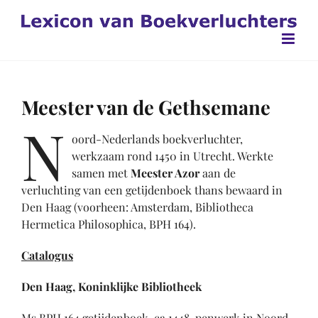
Ga
naar
inhoud
Meester van de Gethsemane
N
oord-Nederlands boekverluchter,
werkzaam rond 1450 in Utrecht. Werkte
samen met
Meester Azor
aan de
verluchting van een getijdenboek thans bewaard in
Den Haag (voorheen: Amsterdam, Bibliotheca
Hermetica Philosophica, BPH 164).
Catalogus
Den Haag, Koninklijke Bibliotheek
Ms BPH 164 getijdenboek, ca 1448, penwerk in Noord-