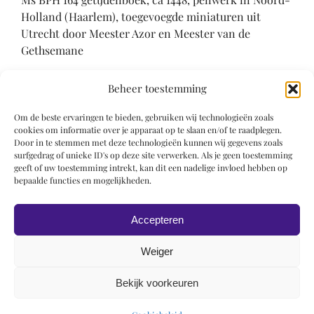
Holland (Haarlem), toegevoegde miniaturen uit
Utrecht door Meester Azor en Meester van de
Gethsemane
literatuur
:
Beheer toestemming
Sotheby’s 17 december 1991, lot 90
Om de beste ervaringen te bieden, gebruiken wij technologieën zoals
Wüstefeld & Korteweg 2009, nr. 1
cookies om informatie over je apparaat op te slaan en/of te raadplegen.
Door in te stemmen met deze technologieën kunnen wij gegevens zoals
surfgedrag of unieke ID's op deze site verwerken. Als je geen toestemming
Literatuur
geeft of uw toestemming intrekt, kan dit een nadelige invloed hebben op
bepaalde functies en mogelijkheden.
Sotheby’s 17 december 1991, lot 90
Wüstefeld & Korteweg 2009, nr. 1
Accepteren
Weiger
Bekijk voorkeuren