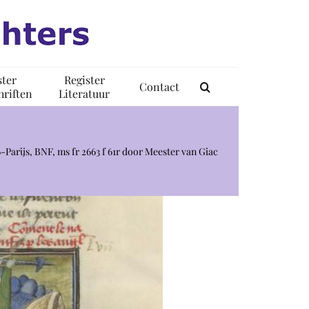
ster
Register
Contact
riften
Literatuur
-Parijs, BNF, ms fr 2663 f 61r door Meester van Giac