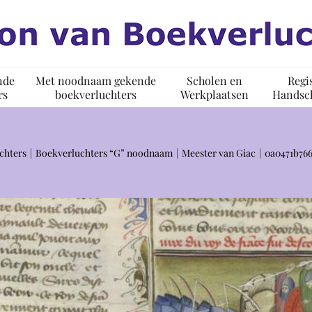
nde
Met noodnaam gekende
Scholen en
Regi
rs
boekverluchters
Werkplaatsen
Handsch
chters
Boekverluchters “G” noodnaam
Meester van Giac
0a0471b766