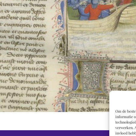
Om de beste 
informatie o
technologieë
verwerken. A
invloed hebb