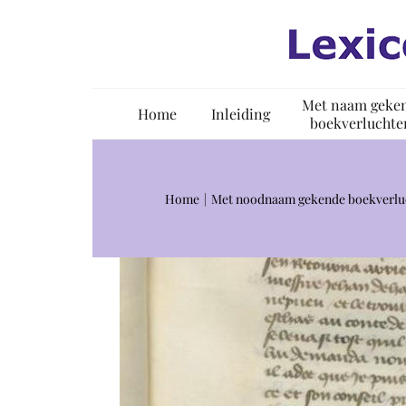
Ga
naar
inhoud
Met naam geke
Home
Inleiding
boekverluchte
Home
Met noodnaam gekende boekverlu