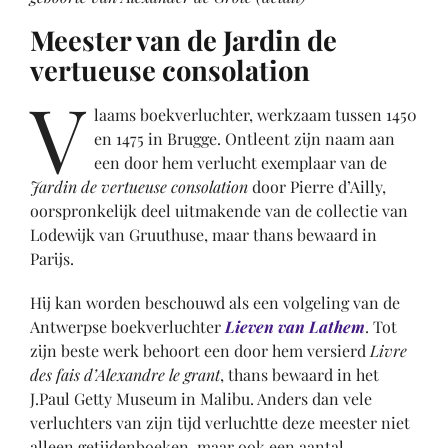
Meester van de Jardin de
vertueuse consolation
V
laams boekverluchter, werkzaam tussen 1450
en 1475 in Brugge. Ontleent zijn naam aan
een door hem verlucht exemplaar van de
Jardin de vertueuse consolation
door Pierre d’Ailly,
oorspronkelijk deel uitmakende van de collectie van
Lodewijk van Gruuthuse, maar thans bewaard in
Parijs.
Hij kan worden beschouwd als een volgeling van de
Antwerpse boekverluchter
Lieven van Lathem
. Tot
zijn beste werk behoort een door hem versierd
Livre
des fais d’Alexandre le grant
, thans bewaard in het
J.Paul Getty Museum in Malibu. Anders dan vele
verluchters van zijn tijd verluchtte deze meester niet
alleen getijdenboeken, maar ook een aantal