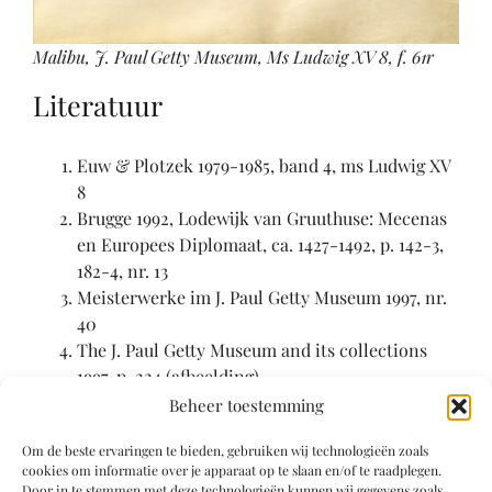
Malibu, J. Paul Getty Museum, Ms Ludwig XV 8, f. 61r
Literatuur
Euw & Plotzek 1979-1985, band 4, ms Ludwig XV
8
Brugge 1992, Lodewijk van Gruuthuse: Mecenas
en Europees Diplomaat, ca. 1427-1492, p. 142-3,
182-4, nr. 13
Meisterwerke im J. Paul Getty Museum 1997, nr.
40
The J. Paul Getty Museum and its collections
1997, p. 224 (afbeelding)
Los Angeles-London 2003, Illuminating the
Beheer toestemming
Renaissance. The triumph of flemish
Om de beste ervaringen te bieden, gebruiken wij technologieën zoals
manuscript painting in Europe, nrs. 62, 63
cookies om informatie over je apparaat op te slaan en/of te raadplegen.
Schandel & Hans-Collas 2009, Manuscrits
Door in te stemmen met deze technologieën kunnen wij gegevens zoals