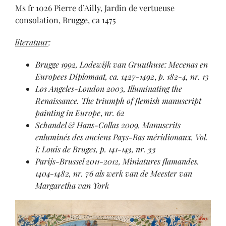
Ms fr 1026 Pierre d’Ailly, Jardin de vertueuse
consolation, Brugge, ca 1475
literatuur
:
Brugge 1992, Lodewijk van Gruuthuse: Mecenas en
Europees Diplomaat, ca. 1427-1492
,
p. 182-4, nr. 13
Los Angeles-London 2003, Illuminating the
Renaissance. The triumph of flemish manuscript
painting in Europe
,
nr. 62
Schandel & Hans-Collas 2009, Manuscrits
enluminés des anciens Pays-Bas méridionaux, Vol.
I: Louis de Bruges, p. 141-143, nr. 33
Parijs-Brussel 2011-2012, Miniatures flamandes.
1404-1482, nr. 76 als werk van de Meester van
Margaretha van York