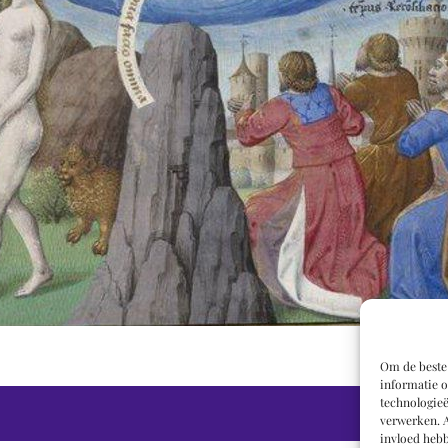
Om de beste 
informatie o
technologieë
verwerken. A
invloed hebb