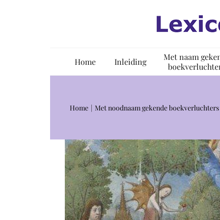
Ga
naar
inhoud
Met naam geke
Home
Inleiding
boekverluchte
Home
Met noodnaam gekende boekverluchters