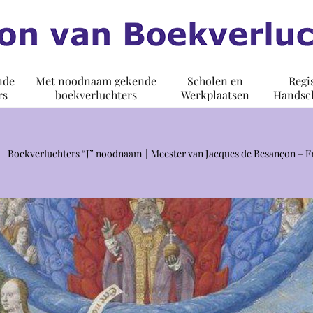
nde
Met noodnaam gekende
Scholen en
Regi
rs
boekverluchters
Werkplaatsen
Handsch
Boekverluchters “J” noodnaam
Meester van Jacques de Besançon – Fr