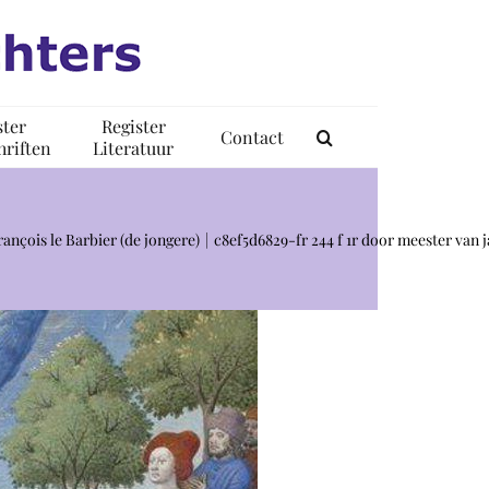
ster
Register
Contact
riften
Literatuur
ançois le Barbier (de jongere)
c8ef5d6829-fr 244 f 1r door meester van