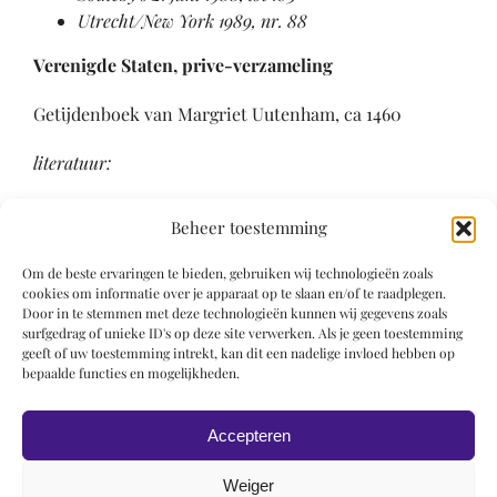
Utrecht/New York 1989, nr. 88
Verenigde Staten, prive-verzameling
Getijdenboek van Margriet Uutenham, ca 1460
literatuur:
Sotheby’s 3 december 1968, lot 27
Beheer toestemming
Utrecht/New York 1989, nr. 89
Om de beste ervaringen te bieden, gebruiken wij technologieën zoals
Literatuur
cookies om informatie over je apparaat op te slaan en/of te raadplegen.
Door in te stemmen met deze technologieën kunnen wij gegevens zoals
Sotheby’s 3 december 1968, lot 27
surfgedrag of unieke ID's op deze site verwerken. Als je geen toestemming
geeft of uw toestemming intrekt, kan dit een nadelige invloed hebben op
Sotheby’s 21 juni 1988, lot 103
bepaalde functies en mogelijkheden.
Utrecht/New York 1989, p. 15, 245, 252, 265, 244-
245, nrs. 88, 89
Accepteren
Weiger