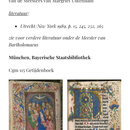
van de Meesters van Margriet Uutenham
literatuur
:
Utrecht/New York 1989, p. 15, 245, 252, 265
zie voor verdere literatuur onder de Meester van
Bartholomaeus
München, Bayerische Staatsbibliothek
Cgm 115 Getijdenboek