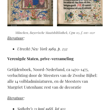
München, Bayerische Staatsbibliothek, Cgm 115
,
f. 111v-112r
literatuur
:
Utrecht/New York 1989, p. 252
Verenigde Staten, prive-verzameling
Getijdenboek, Noord-Nederland, ca 1470-1475,
verluchting door de Meesters van de Zwolse Bijbel:
alle 14 volbladminiaturen, en de Meesters van
Margriet Uutenham: rest van de decoratie
literatuur
:
Sotheby’s 21 juni 1988, lot 103