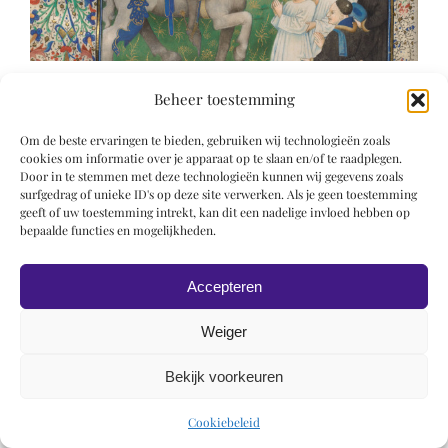
Beheer toestemming
Om de beste ervaringen te bieden, gebruiken wij technologieën zoals
cookies om informatie over je apparaat op te slaan en/of te raadplegen.
Door in te stemmen met deze technologieën kunnen wij gegevens zoals
surfgedrag of unieke ID's op deze site verwerken. Als je geen toestemming
© 2019 Roel Wiechers | Powered by
ROCK Design
geeft of uw toestemming intrekt, kan dit een nadelige invloed hebben op
bepaalde functies en mogelijkheden.
Accepteren
Weiger
Bekijk voorkeuren
Cookiebeleid