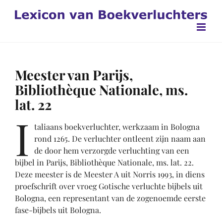
Ga
naar
inhoud
Meester van Parijs,
Bibliothèque Nationale, ms.
lat. 22
I
taliaans boekverluchter, werkzaam in Bologna
rond 1265. De verluchter ontleent zijn naam aan
de door hem verzorgde verluchting van een
bijbel in Parijs, Bibliothèque Nationale, ms. lat. 22.
Deze meester is de Meester A uit Norris 1993, in diens
proefschrift over vroeg Gotische verluchte bijbels uit
Bologna, een representant van de zogenoemde eerste
fase-bijbels uit Bologna.