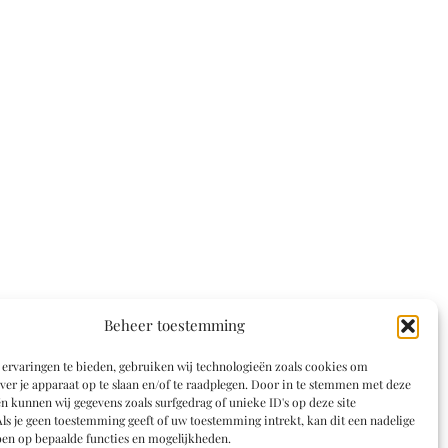
Beheer toestemming
ervaringen te bieden, gebruiken wij technologieën zoals cookies om
ver je apparaat op te slaan en/of te raadplegen. Door in te stemmen met deze
n kunnen wij gegevens zoals surfgedrag of unieke ID's op deze site
ls je geen toestemming geeft of uw toestemming intrekt, kan dit een nadelige
en op bepaalde functies en mogelijkheden.