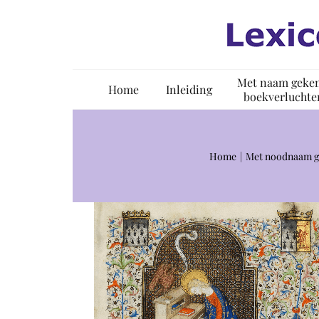
Ga
naar
inhoud
Met naam geke
Home
Inleiding
boekverluchte
Home
Met noodnaam g