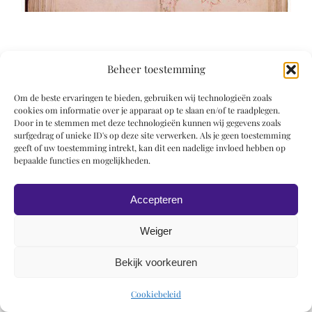
Beheer toestemming
Om de beste ervaringen te bieden, gebruiken wij technologieën zoals
© 2019 Roel Wiechers | Powered by
ROCK Design
cookies om informatie over je apparaat op te slaan en/of te raadplegen.
Door in te stemmen met deze technologieën kunnen wij gegevens zoals
surfgedrag of unieke ID's op deze site verwerken. Als je geen toestemming
geeft of uw toestemming intrekt, kan dit een nadelige invloed hebben op
bepaalde functies en mogelijkheden.
Accepteren
Weiger
Bekijk voorkeuren
Cookiebeleid