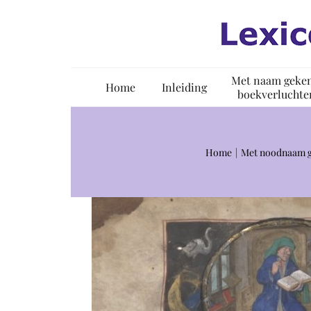
Ga
naar
inhoud
Met naam geke
Home
Inleiding
boekverluchte
Home
Met noodnaam g