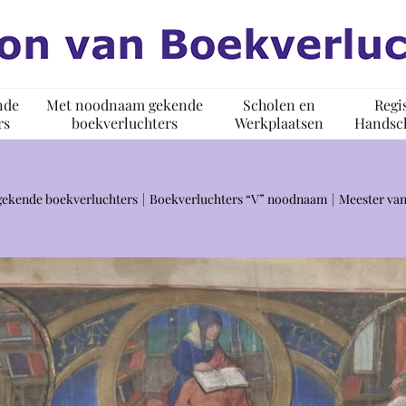
nde
Met noodnaam gekende
Scholen en
Regi
rs
boekverluchters
Werkplaatsen
Handsch
ekende boekverluchters
Boekverluchters “V” noodnaam
Meester van