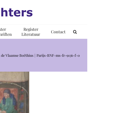
ster
Register
Contact
riften
Literatuur
 de Vlaamse Boëthius
Parijs-BNF-ms-fr-9136-f-0