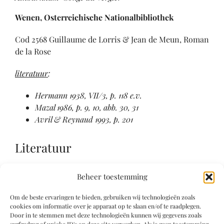
Wenen, Osterreichische Nationalbibliothek
Cod 2568 Guillaume de Lorris & Jean de Meun, Roman
de la Rose
literatuur
:
Hermann 1938, VII/3, p. 118 e.v.
Mazal 1986, p. 9, 10, abb. 30, 31
Avril & Reynaud 1993, p. 201
Literatuur
Parijs 1907, nr. 50
Beheer toestemming
Winkler 1925 (1978), p. 207
Om de beste ervaringen te bieden, gebruiken wij technologieën zoals
Hermann 1938, VII/3, p. 118 e.v.
cookies om informatie over je apparaat op te slaan en/of te raadplegen.
Wenen 1978, nr. 29
Door in te stemmen met deze technologieën kunnen wij gegevens zoals
Mazal 1986, p. 9, 10, abb. 30, 31