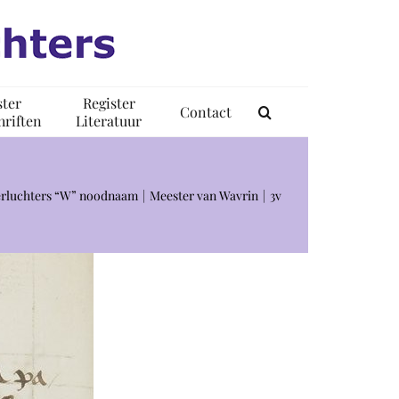
ster
Register
Contact
riften
Literatuur
rluchters “W” noodnaam
Meester van Wavrin
3v