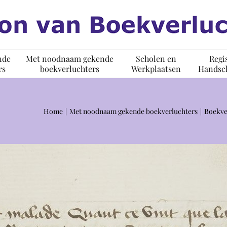
nde
Met noodnaam gekende
Scholen en
Regi
rs
boekverluchters
Werkplaatsen
Handsch
Home
Met noodnaam gekende boekverluchters
Boekve