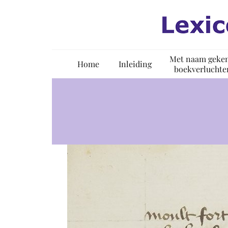
Ga
naar
inhoud
Met naam geke
Home
Inleiding
boekverluchte