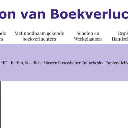
nde
Met noodnaam gekende
Scholen en
Regi
rs
boekverluchters
Werkplaatsen
Handsch
 “B”
Berlijn, Staatliche Museen Preussischer Kulturbesitz, Kupferstich