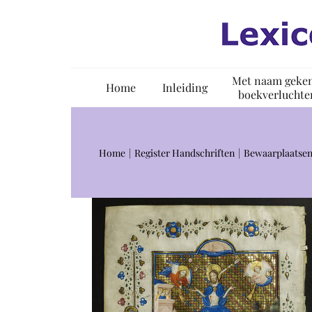
Ga
naar
inhoud
Met naam geke
Home
Inleiding
boekverluchte
Home
Register Handschriften
Bewaarplaatsen