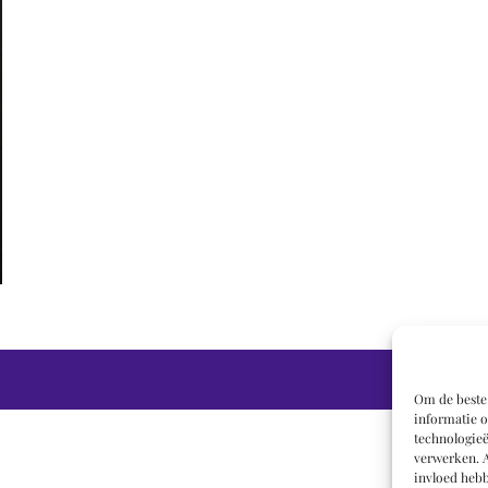
Om de beste 
informatie o
technologieë
verwerken. A
invloed hebb