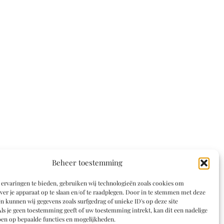
Beheer toestemming
ervaringen te bieden, gebruiken wij technologieën zoals cookies om
ver je apparaat op te slaan en/of te raadplegen. Door in te stemmen met deze
n kunnen wij gegevens zoals surfgedrag of unieke ID's op deze site
ls je geen toestemming geeft of uw toestemming intrekt, kan dit een nadelige
en op bepaalde functies en mogelijkheden.