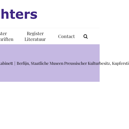
ster
Register
Contact
riften
Literatuur
kabinett
Berlijn, Staatliche Museen Preussischer Kulturbesitz, Kupfers