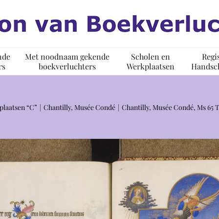
nde
Met noodnaam gekende
Scholen en
Regi
rs
boekverluchters
Werkplaatsen
Handsch
plaatsen “C”
Chantilly, Musée Condé
Chantilly, Musée Condé, Ms 65 T