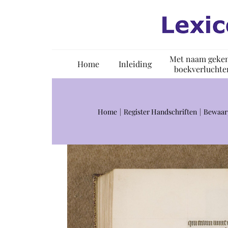
Ga
naar
inhoud
Met naam geke
Home
Inleiding
boekverluchte
Home
Register Handschriften
Bewaar