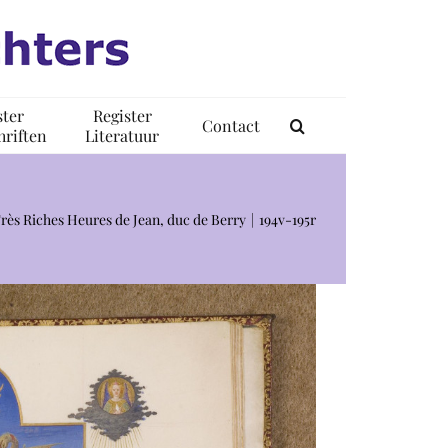
ster
Register
Contact
riften
Literatuur
rès Riches Heures de Jean, duc de Berry
194v-195r