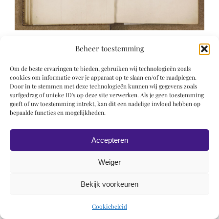
Beheer toestemming
Om de beste ervaringen te bieden, gebruiken wij technologieën zoals
cookies om informatie over je apparaat op te slaan en/of te raadplegen.
Door in te stemmen met deze technologieën kunnen wij gegevens zoals
surfgedrag of unieke ID's op deze site verwerken. Als je geen toestemming
© 2019 Roel Wiechers | Powered by
ROCK Design
geeft of uw toestemming intrekt, kan dit een nadelige invloed hebben op
bepaalde functies en mogelijkheden.
Accepteren
Weiger
Bekijk voorkeuren
Cookiebeleid