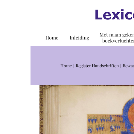
Ga
naar
inhoud
Met naam geke
Home
Inleiding
boekverluchte
Home
Register Handschriften
Bewaa