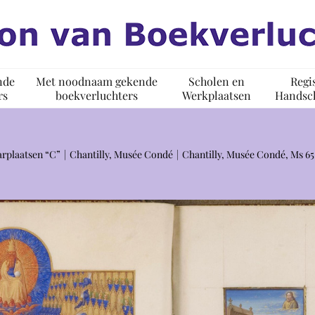
nde
Met noodnaam gekende
Scholen en
Regi
rs
boekverluchters
Werkplaatsen
Handsch
rplaatsen “C”
Chantilly, Musée Condé
Chantilly, Musée Condé, Ms 65