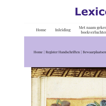
Ga
naar
inhoud
Met naam geke
Home
Inleiding
boekverluchte
Home
Register Handschriften
Bewaarplaatsen