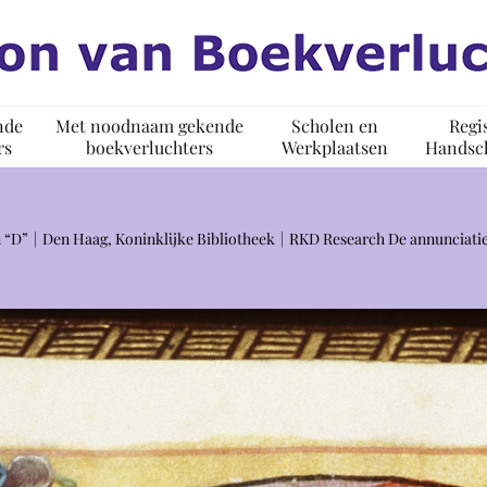
nde
Met noodnaam gekende
Scholen en
Regi
rs
boekverluchters
Werkplaatsen
Handsch
 “D”
Den Haag, Koninklijke Bibliotheek
RKD Research De annunciatie 