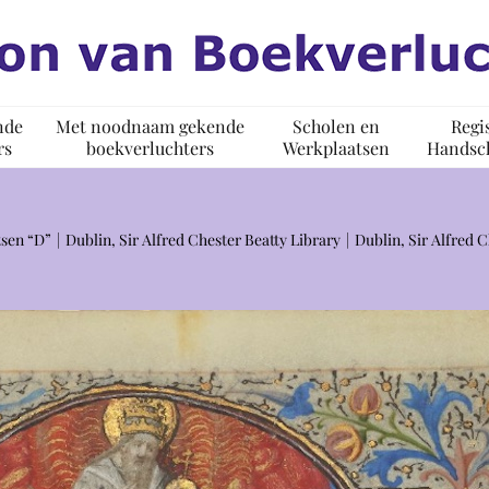
nde
Met noodnaam gekende
Scholen en
Regi
rs
boekverluchters
Werkplaatsen
Handsch
sen “D”
Dublin, Sir Alfred Chester Beatty Library
Dublin, Sir Alfred 