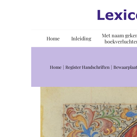
Ga
naar
inhoud
Met naam geke
Home
Inleiding
boekverluchte
Home
Register Handschriften
Bewaarplaat