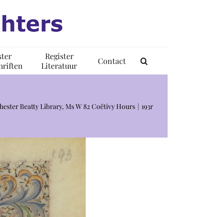
ster
Register
Contact
riften
Literatuur
Chester Beatty Library, Ms W 82 Coëtivy Hours
193r