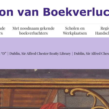
nde
Met noodnaam gekende
Scholen en
Regi
rs
boekverluchters
Werkplaatsen
Handsch
 “D”
Dublin, Sir Alfred Chester Beatty Library
Dublin, Sir Alfred Che