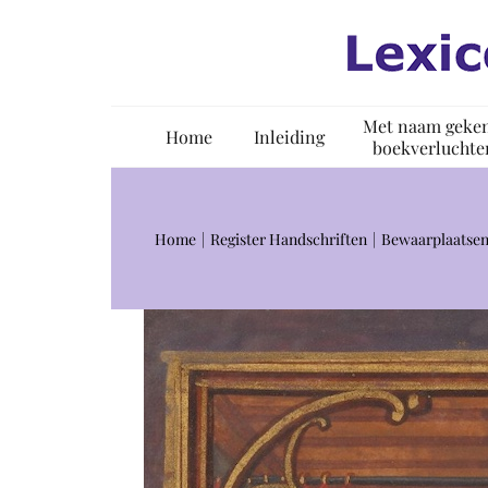
Ga
naar
inhoud
Met naam geke
Home
Inleiding
boekverluchte
Home
Register Handschriften
Bewaarplaatsen