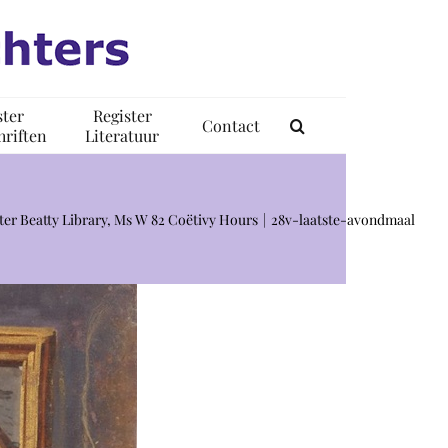
ster
Register
Contact
riften
Literatuur
ster Beatty Library, Ms W 82 Coëtivy Hours
28v-laatste-avondmaal