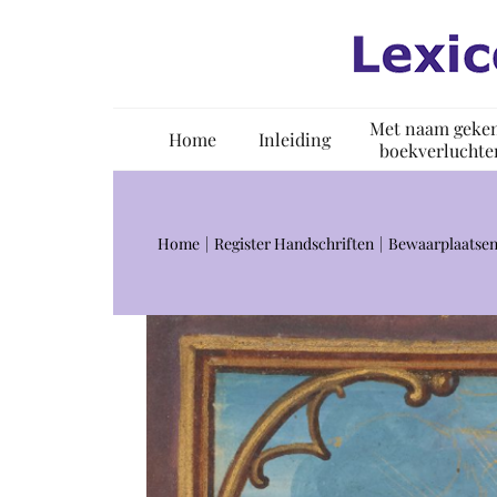
Ga
naar
inhoud
Met naam geke
Home
Inleiding
boekverluchte
Home
Register Handschriften
Bewaarplaatsen