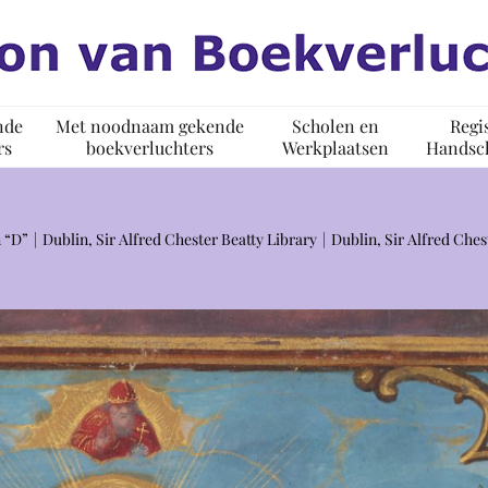
nde
Met noodnaam gekende
Scholen en
Regi
rs
boekverluchters
Werkplaatsen
Handsch
 “D”
Dublin, Sir Alfred Chester Beatty Library
Dublin, Sir Alfred Che