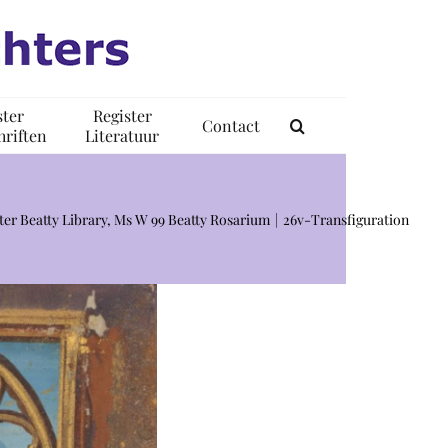
ster
Register
Contact
riften
Literatuur
ster Beatty Library, Ms W 99 Beatty Rosarium
26v-Transfiguration