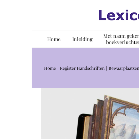
Ga
naar
inhoud
Met naam geke
Home
Inleiding
boekverluchte
Home
Register Handschriften
Bewaarplaatsen