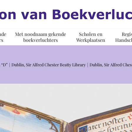
nde
Met noodnaam gekende
Scholen en
Regi
rs
boekverluchters
Werkplaatsen
Handsch
 “D”
Dublin, Sir Alfred Chester Beatty Library
Dublin, Sir Alfred Che