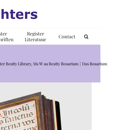
ster
Register
Contact
riften
Literatuur
ster Beatty Library, Ms W 99 Beatty Rosarium
Das Rosarium