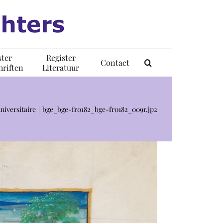
ster
Register
Contact
riften
Literatuur
niversitaire
bge_bge-fr0182_bge-fr0182_009r.jp2