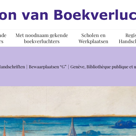
nde
Met noodnaam gekende
Scholen en
Regi
rs
boekverluchters
Werkplaatsen
Handsch
Handschriften
Bewaarplaatsen “G”
Genève, Bibliothèque publique et u