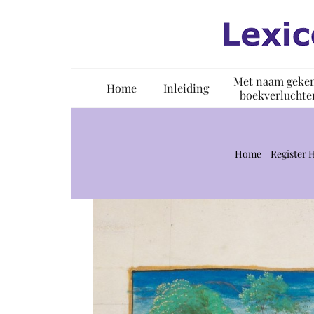
Ga
naar
inhoud
Met naam geke
Home
Inleiding
boekverluchte
Home
Register 