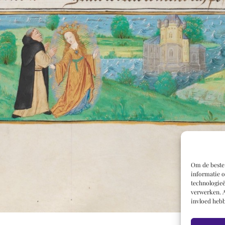
Om de beste 
informatie o
technologieë
verwerken. A
invloed hebb