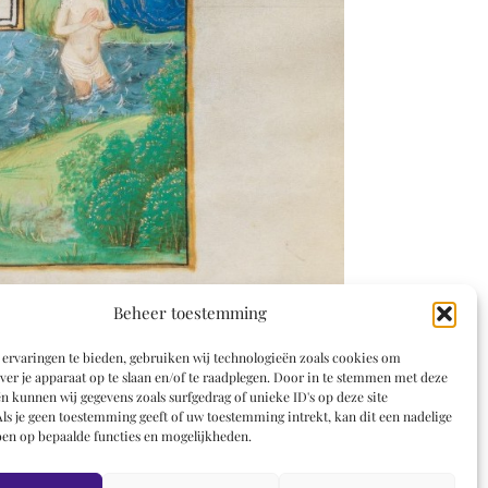
Beheer toestemming
ervaringen te bieden, gebruiken wij technologieën zoals cookies om
ver je apparaat op te slaan en/of te raadplegen. Door in te stemmen met deze
n kunnen wij gegevens zoals surfgedrag of unieke ID's op deze site
ls je geen toestemming geeft of uw toestemming intrekt, kan dit een nadelige
en op bepaalde functies en mogelijkheden.